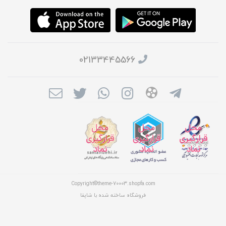
02133445566
Copyright©theme-70003.shopfa.com
فروشگاه ساخته شده با شاپفا