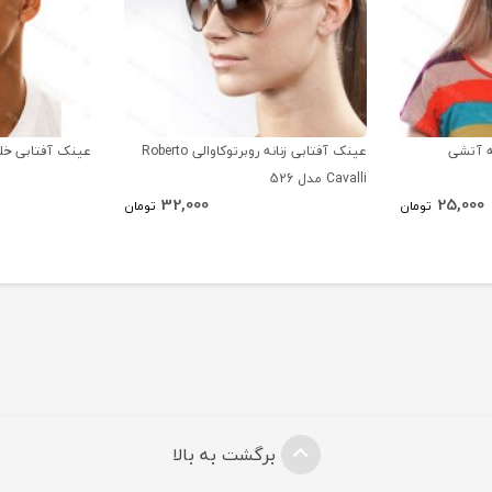
ه آتشی
عینک آفتابی زنانه روبرتوکاوالی Roberto
عینک آفتابی خلبان
Cavalli مدل 526
32,000
25,000
تومان
تومان
برگشت به بالا