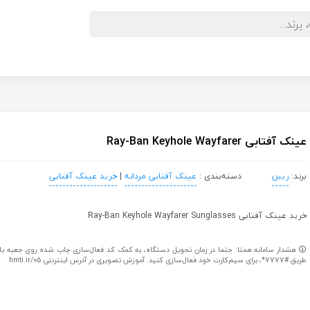
عینک آفتابی Ray-Ban Keyhole Wayfarer
برند:
ریبن
دسته‌بندی :
عینک آفتابی مردانه
|
خرید عینک آفتابی
خرید عینک آفتابی Ray-Ban Keyhole Wayfarer Sunglasses
هشدار سامانه همتا: حتما در زمان تحویل دستگاه، به کمک کد فعال‌سازی چاپ شده روی جعبه یا کا
طریق #7777*، برای سیم‌کارت خود فعال‌سازی کنید. آموزش تصویری در آدرس اینترنتی hmti.ir/05