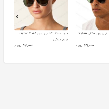
ی ریبن مشکی rayban
خرید عینک آفتابی ریبن 3025 rayban
عینک 
فریم مشکی
eyBan
43,000
49,000
تومان
تومان