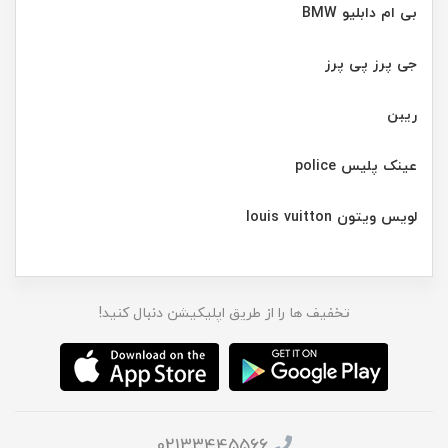
بی ام دابلیو BMW
جی پرز پی پرز
ریبن
عینک پلیس police
لویس ویتون louis vuitton
تخفیف ها را از طریق اپلیکیشن دنبال کنید!
02133445566