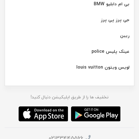
بی ام دابلیو BMW
جی پرز پی پرز
ریبن
عینک پلیس police
لویس ویتون louis vuitton
تخفیف ها را از طریق اپلیکیشن دنبال کنید!
02133445566