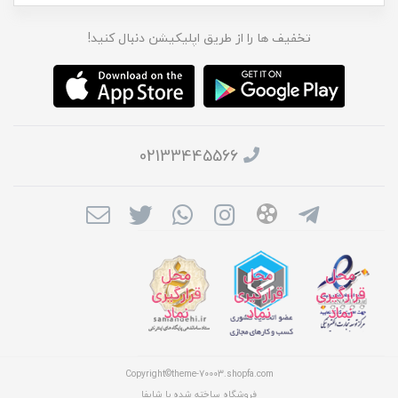
تخفیف ها را از طریق اپلیکیشن دنبال کنید!
02133445566
Copyright©theme-70003.shopfa.com
فروشگاه ساخته شده با شاپفا