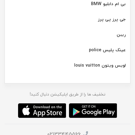
بی ام دابلیو BMW
جی پرز پی پرز
ریبن
عینک پلیس police
لویس ویتون louis vuitton
تخفیف ها را از طریق اپلیکیشن دنبال کنید!
02133445566